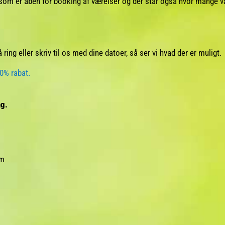
om er åben for booking af værelser og der står også hvor mange væ
ring eller skriv til os med dine datoer, så ser vi hvad der er muligt.
0% rabat.
ng.
um