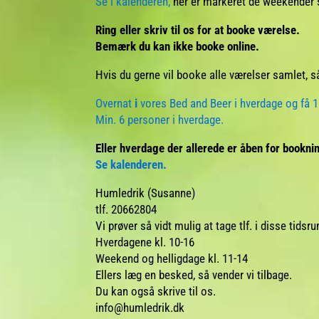
Se i kalenderen,
her er markeret de weekender s
Ring eller skriv til os for at booke værelse.
Bemærk du kan ikke booke online.
Hvis du gerne vil booke alle værelser samlet, så 
Overnat
i
vores Bed and Beer i hverdage og få 1
Min. 6 personer i hverdage.
Eller hverdage der allerede er åben for bookni
Se kalenderen.
Humledrik (Susanne)
tlf. 20662804
Vi prøver så vidt mulig at tage tlf. i disse tidsr
Hverdagene kl. 10-16
Weekend og helligdage kl. 11-14
Ellers læg en besked, så vender vi tilbage.
Du kan også skrive til os.
info@humledrik.dk