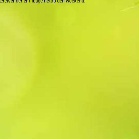
relser der er tilbage netop den weekend.