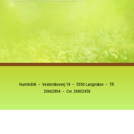
Download ICS
Google Kalender
Humledrik – Vesterskovvej 19 – 5550 Langeskov – Tlf.
20662804
– Cvr. 26802458