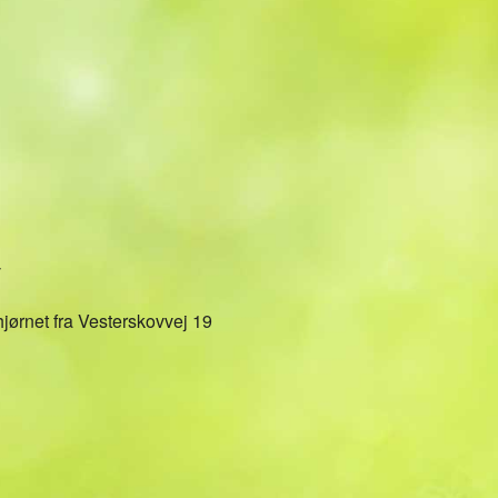
Kalender
iCalendar
Office 36
v
 hjørnet fra Vesterskovvej 19