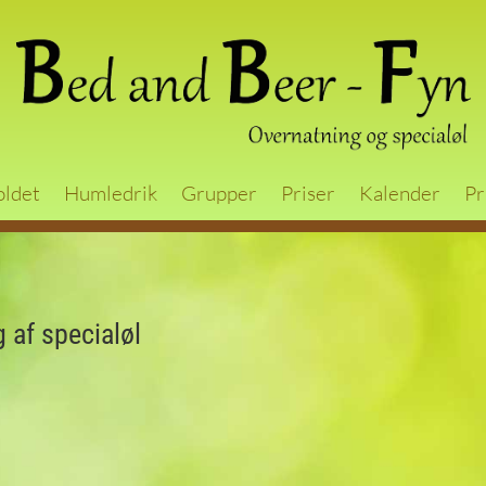
oldet
Humledrik
Grupper
Priser
Kalender
Pr
 af specialøl