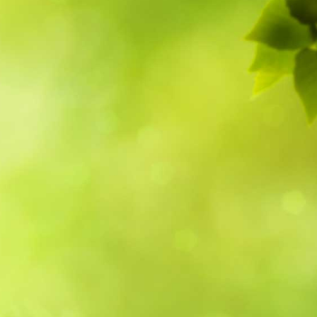
5
Outlook Live