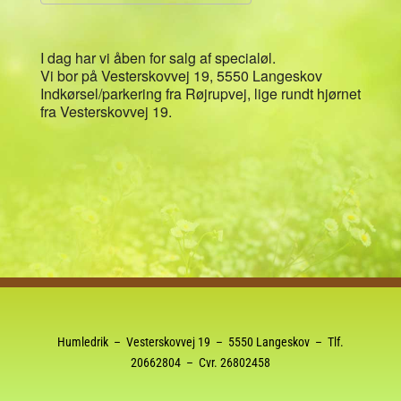
Download ICS
Google Kalender
I dag har vi åben for salg af specialøl.
Vi bor på Vesterskovvej 19, 5550 Langeskov
Indkørsel/parkering fra Røjrupvej, lige rundt hjørnet
fra Vesterskovvej 19.
Humledrik – Vesterskovvej 19 – 5550 Langeskov – Tlf.
20662804
– Cvr. 26802458