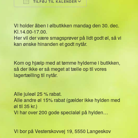
TILFØJ TIL KALENDER
Download ICS
Google Kalender
Vi holder åben i ølbutikken mandag den 30. dec.
Kl.14.00-17.00.
Her vil der være smagsprøver på lidt godt øl, så vi
kan ønske hinanden et godt nytår.
Kom og hjælp med at tømme hylderne i butikken,
så der ikke er så meget at tælle op til vores
lagertælling til nytår.
Alle juleøl 25 % rabat.
Alle andre øl 15% rabat (gælder ikke hylden med
øl til 35 kr.)
Vi har over 200 gode specialøl på hylden…
Vi bor på Vesterskovvej 19, 5550 Langeskov