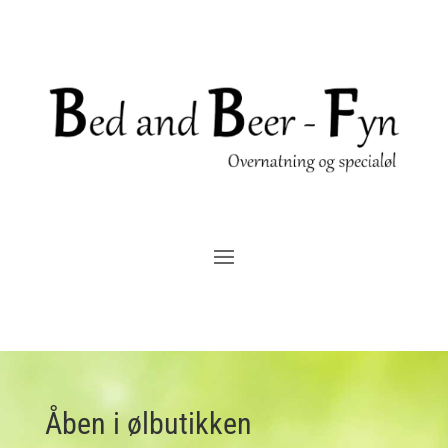
Åben i ølbutikken