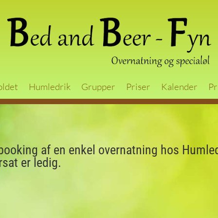
oldet
Humledrik
Grupper
Priser
Kalender
Pr
booking af en enkel overnatning hos Humledr
sat er ledig.