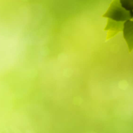
5
Outlook Live