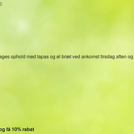
026
Kalender
iCalendar
Office 36
dages ophold med tapas og øl bræt ved ankomst tirsdag aften o
og få 10% rabat