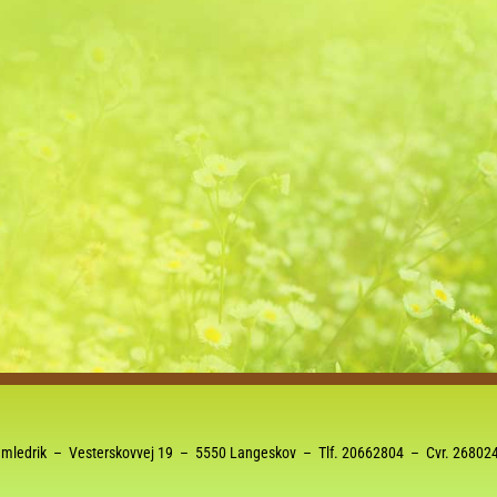
mledrik – Vesterskovvej 19 – 5550 Langeskov – Tlf.
20662804
– Cvr. 26802