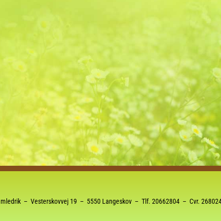
mledrik – Vesterskovvej 19 – 5550 Langeskov – Tlf.
20662804
– Cvr. 26802