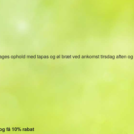
Kalender
iCalendar
Office 36
dages ophold med tapas og øl bræt ved ankomst tirsdag aften o
og få 10% rabat