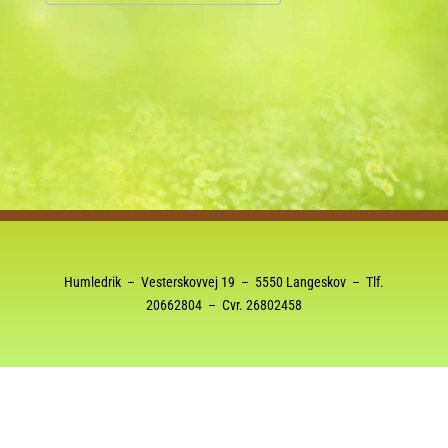
Download ICS
Google Kalender
Humledrik – Vesterskovvej 19 – 5550 Langeskov – Tlf.
20662804
– Cvr. 26802458