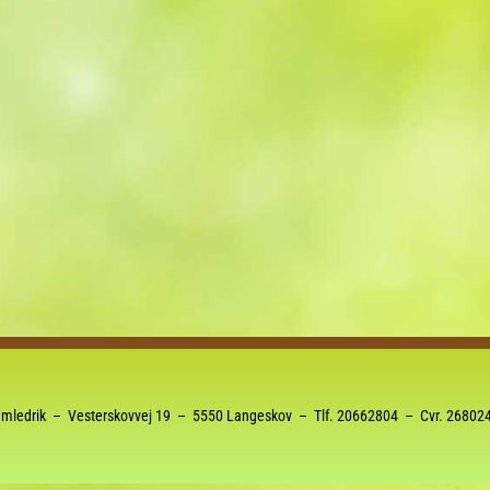
Kalender
iCalendar
Office 36
mledrik – Vesterskovvej 19 – 5550 Langeskov – Tlf.
20662804
– Cvr. 26802