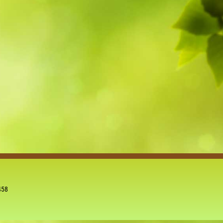
5
Outlook Live
458