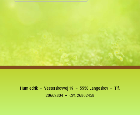
Download ICS
Google Kalender
Humledrik – Vesterskovvej 19 – 5550 Langeskov – Tlf.
20662804
– Cvr. 26802458