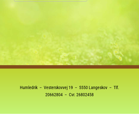
Download ICS
Google Kalender
Humledrik – Vesterskovvej 19 – 5550 Langeskov – Tlf.
20662804
– Cvr. 26802458