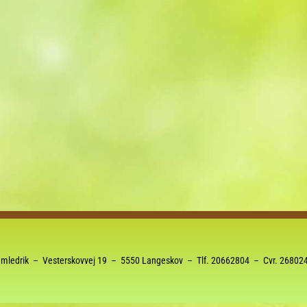
Kalender
iCalendar
Office 36
mledrik – Vesterskovvej 19 – 5550 Langeskov – Tlf.
20662804
– Cvr. 26802