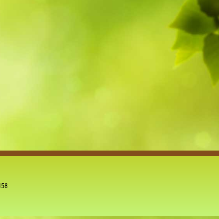
5
Outlook Live
458