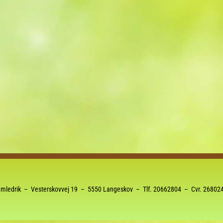
Kalender
iCalendar
Office 36
mledrik – Vesterskovvej 19 – 5550 Langeskov – Tlf.
20662804
– Cvr. 26802