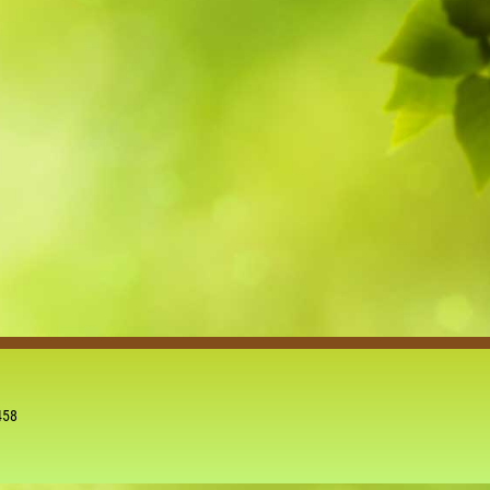
5
Outlook Live
458