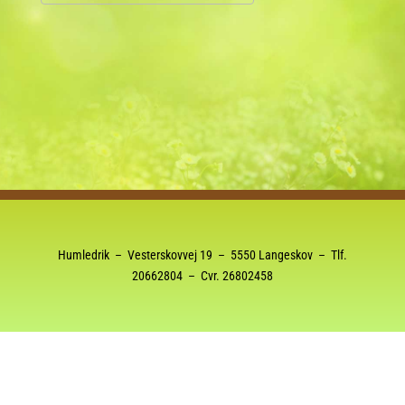
Download ICS
Google Kalender
Humledrik – Vesterskovvej 19 – 5550 Langeskov – Tlf.
20662804
– Cvr. 26802458