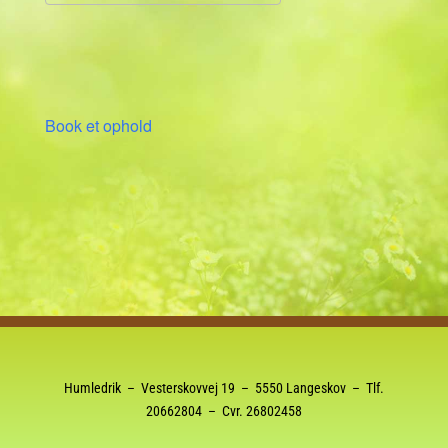
Download ICS
Google Kalender
Book et ophold
Humledrik – Vesterskovvej 19 – 5550 Langeskov – Tlf.
20662804
– Cvr. 26802458