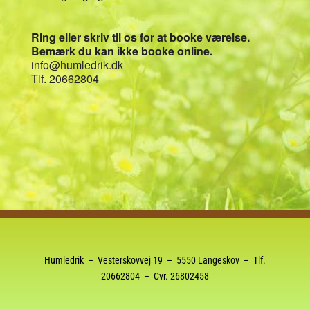
Ring eller skriv til os for at booke værelse.
Bemærk du kan ikke booke online.
info@humledrik.dk
Tlf. 20662804
Humledrik – Vesterskovvej 19 – 5550 Langeskov – Tlf.
20662804
– Cvr. 26802458