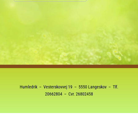
Download ICS
Google Kalender
Humledrik – Vesterskovvej 19 – 5550 Langeskov – Tlf.
20662804
– Cvr. 26802458