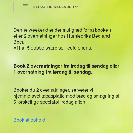
TILFØJ TIL KALENDER
Download ICS
Google Kalender
Denne weekend er der mulighed for at booke 1
eller 2 overnatninger hos Humledriks Bed and
Beer.
Vi har 5 dobbeltværelser ledig endnu.
Book 2 overnatninger fra fredag til søndag eller
1 overnatning fra lørdag til søndag.
Booker du 2 overnatninger, serverer vi
hjemmelavet tapasplatte med brød og smagning af
5 forskellige specialøl fredag aften
Book et ophold