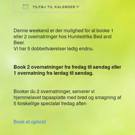
TILFØJ TIL KALENDER
Download ICS
Google Kalender
Denne weekend er der mulighed for at booke 1
eller 2 overnatninger hos Humledriks Bed and
Beer.
Vi har 5 dobbeltværelser ledig endnu.
Book 2 overnatninger fra fredag til søndag eller
1 overnatning fra lørdag til søndag.
Booker du 2 overnatninger, serverer vi
hjemmelavet tapasplatte med brød og smagning af
5 forskellige specialøl fredag aften
Book et ophold