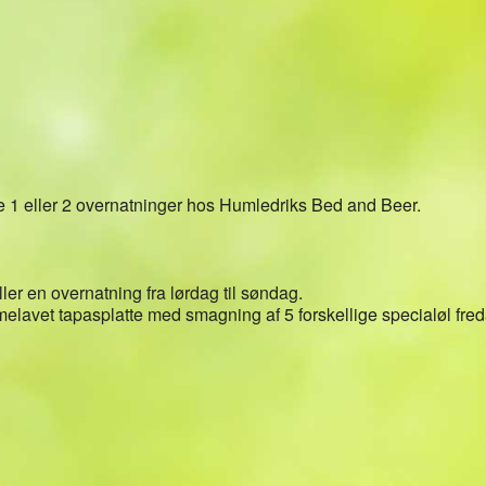
Kalender
iCalendar
Office 36
 1 eller 2 overnatninger hos Humledriks Bed and Beer.
ler en overnatning fra lørdag til søndag.
elavet tapasplatte med smagning af 5 forskellige specialøl fred