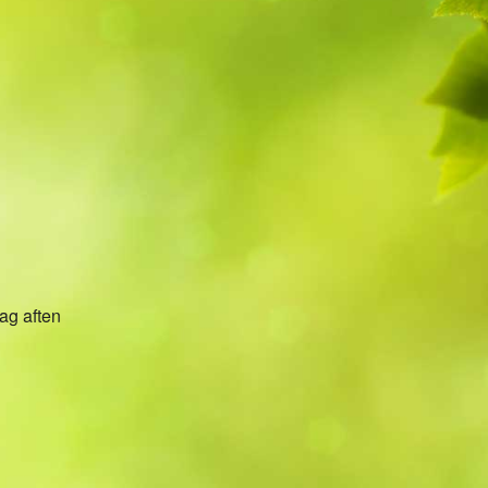
5
Outlook Live
ag aften