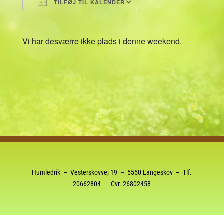
TILFØJ TIL KALENDER
Download ICS
Google Kalender
Vi har desværre ikke plads i denne weekend.
Humledrik – Vesterskovvej 19 – 5550 Langeskov – Tlf.
20662804
– Cvr. 26802458