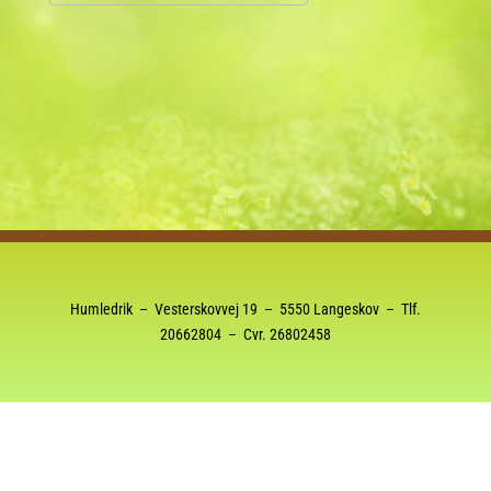
Download ICS
Google Kalender
Humledrik – Vesterskovvej 19 – 5550 Langeskov – Tlf.
20662804
– Cvr. 26802458