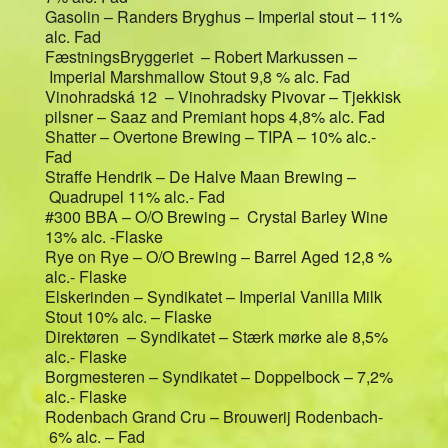
Gasolin – Randers Bryghus – Imperial stout – 11%
alc. Fad
FæstningsBryggeriet – Robert Markussen –
Imperial Marshmallow Stout 9,8 % alc. Fad
Vinohradská 12 – Vinohradsky Pivovar – Tjekkisk
pilsner – Saaz and Premiant hops 4,8% alc. Fad
Shatter – Overtone Brewing – TIPA – 10% alc.-
Fad
Straffe Hendrik – De Halve Maan Brewing –
Quadrupel 11% alc.- Fad
#300 BBA – O/O Brewing – Crystal Barley Wine
13% alc. -Flaske
Rye on Rye – O/O Brewing – Barrel Aged 12,8 %
alc.- Flaske
Elskerinden – Syndikatet – Imperial Vanilla Milk
Stout 10% alc. – Flaske
Direktøren – Syndikatet – Stærk mørke ale 8,5%
alc.- Flaske
Borgmesteren – Syndikatet – Doppelbock – 7,2%
alc.- Flaske
Rodenbach Grand Cru – Brouwerij Rodenbach-
6% alc. – Fad