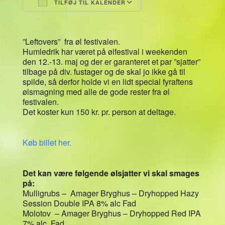
TILFØJ TIL KALENDER
Download ICS
Google Kalender
”Leftovers” fra øl festivalen.
Humledrik har været på ølfestival i weekenden
den 12.-13. maj og der er garanteret et par ”sjatter”
tilbage på div. fustager og de skal jo ikke gå til
spilde, så derfor holde vi en lidt special fyraftens
ølsmagning med alle de gode rester fra øl
festivalen.
Det koster kun 150 kr. pr. person at deltage.
Køb billet her.
Det kan være følgende ølsjatter vi skal smages
på:
Mulligrubs – Amager Bryghus – Dryhopped Hazy
Session Double IPA 8% alc Fad
Molotov – Amager Bryghus – Dryhopped Red IPA
7% alc. Fad