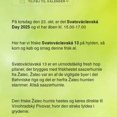
TILFØJ TIL KALENDER
Download ICS
Google Kalender
På torsdag den 23. okt. er det
Svatováclavská
Day 2025
og vi har åben kl. 15.00-17.00
Her har vi friske
Svatováclavská 13
på hylden, så
kom og køb og smag denne frisk øl.
Svatováclavská 13 er en uimodståelig fresh hop
pilsner, der brygges med friskhøstet saazerhumle
fra Žatec. Žatec var en af de vigtigste byer i det
Bøhmiske rige og det er herfra Žatec-humlen
stammer. Altså saazerhumle.
Den friske Žatec-humle høstes og køres direkte til
Vinohradský Pivovar, hvor den straks fyldes i
gryderne.