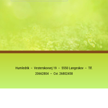
Download ICS
Google Kalender
Humledrik – Vesterskovvej 19 – 5550 Langeskov – Tlf.
20662804
– Cvr. 26802458