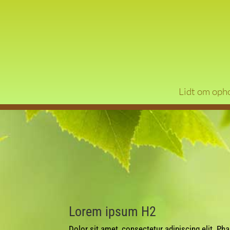
Lidt om oph
Lorem ipsum H2
Dolor sit amet, consectetur adipiscing elit. Ph