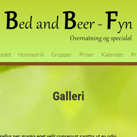
oldet
Humledrik
Grupper
Priser
Kalender
Pr
Galleri
asellus nec magna eget velit consequat sagittis ut eu odio.