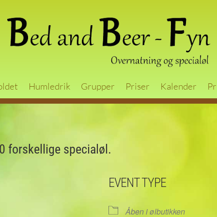
oldet
Humledrik
Grupper
Priser
Kalender
Pr
 forskellige specialøl.
EVENT TYPE
Åben i ølbutikken