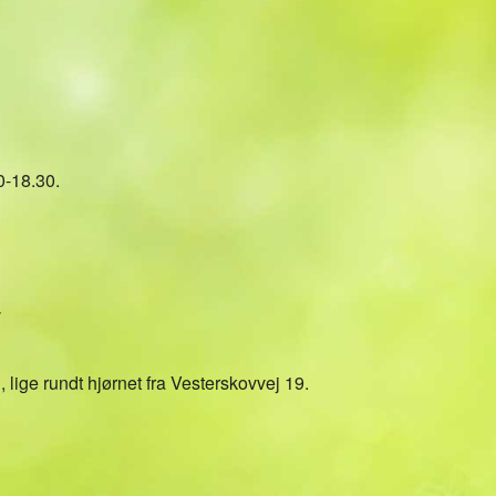
Kalender
iCalendar
Office 36
0-18.30.
v
 lige rundt hjørnet fra Vesterskovvej 19.