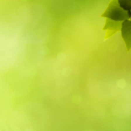
5
Outlook Live