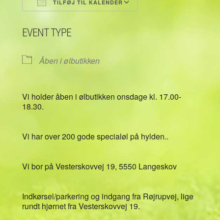
TILFØJ TIL KALENDER
Download ICS
Google Kalender
EVENT TYPE
Åben i ølbutikken
Vi holder åben i ølbutikken onsdage kl. 17.00-
18.30.
Vi har over 200 gode specialøl på hylden..
Vi bor på Vesterskovvej 19, 5550 Langeskov
Indkørsel/parkering og indgang fra Røjrupvej, lige
rundt hjørnet fra Vesterskovvej 19.