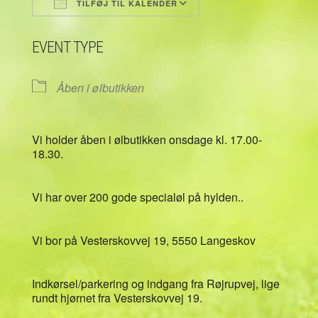
TILFØJ TIL KALENDER
Download ICS
Google Kalender
EVENT TYPE
Åben i ølbutikken
Vi holder åben i ølbutikken onsdage kl. 17.00-
18.30.
Vi har over 200 gode specialøl på hylden..
Vi bor på Vesterskovvej 19, 5550 Langeskov
Indkørsel/parkering og indgang fra Røjrupvej, lige
rundt hjørnet fra Vesterskovvej 19.