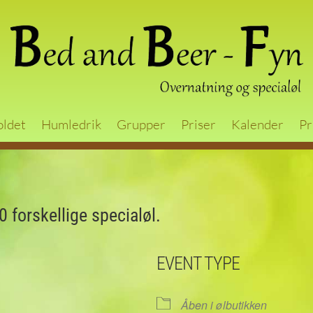
oldet
Humledrik
Grupper
Priser
Kalender
Pr
 forskellige specialøl.
EVENT TYPE
Åben i ølbutikken