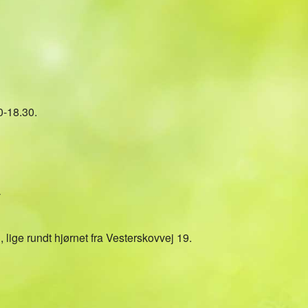
Kalender
iCalendar
Office 36
0-18.30.
v
 lige rundt hjørnet fra Vesterskovvej 19.