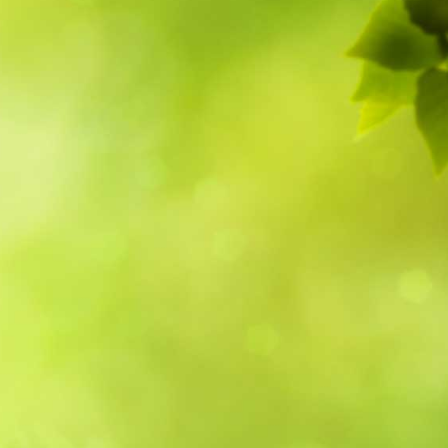
5
Outlook Live