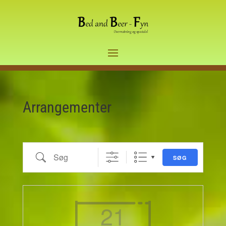
Arrangementer
Søg
SØG
21