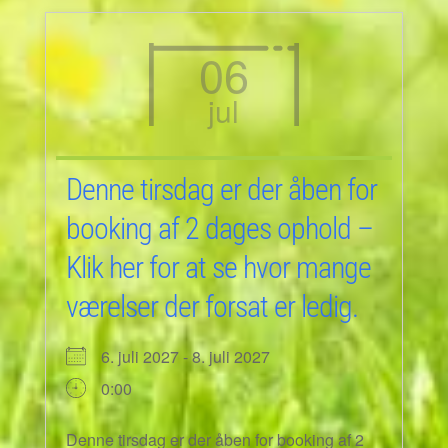
06
jul
Denne tirsdag er der åben for
booking af 2 dages ophold –
Klik her for at se hvor mange
værelser der forsat er ledig.
6. juli 2027 - 8. juli 2027
0:00
Denne tirsdag er der åben for booking af 2